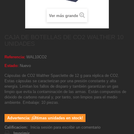
Ver más grande
CAJA DE BOTELLAS DE CO2 WALTHER 10
UNIDADES
Referencia:
WAL10CO2
Estado:
Nuevo
Cápsulas de CO2 Walther Sparclette de 12 g para réplica de CO2.
Estas cápsulas se caracterizan por una presión constante y alta
energía. Limitan los fallos de disparo y también garantizan un gas
limpio que evita la contaminación de las armas. Están compuestos de
dióxido de carbono natural y, por tanto, son limpios para el medio
ambiente. Embalaje: 10 piezas.
Advertencia: ¡Últimas unidades en stock!
Calificacion:
Inicia sesión para escribir un comentario
Imprimir