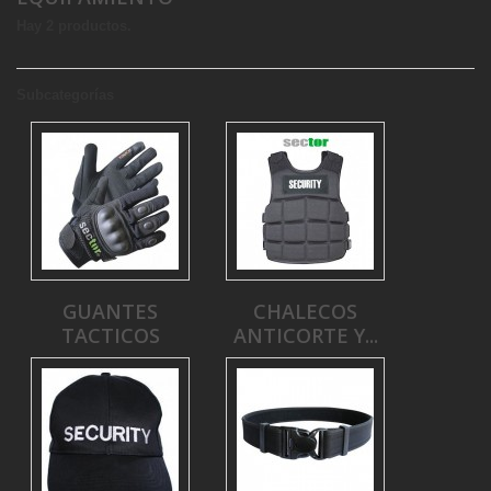
Hay 2 productos.
Subcategorías
GUANTES
CHALECOS
TACTICOS
ANTICORTE Y...