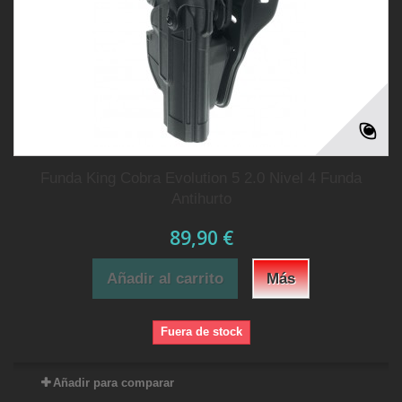
Funda King Cobra Evolution 5 2.0 Nivel 4 Funda
Antihurto
89,90 €
Añadir al carrito
Más
Fuera de stock
Añadir para comparar