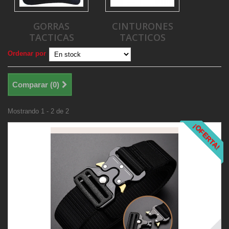
GORRAS
CINTURONES
TACTICAS
TACTICOS
Ordenar por
Comparar (
0
)
Mostrando 1 - 2 de 2
¡OFERTA!