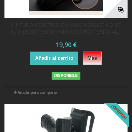
CINTURON TACTICO EN NYLON BALISTICO DE
ALTA RESISTENCIA PARA USO PROFESIONAL...
19,90 €
Añadir al carrito
Más
DISPONIBLE
Añadir para comparar
¡OFERTA!