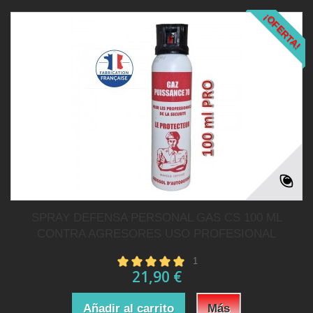
¡OFERTA!
SPRAY DEFENSA PERSONAL GAS CS 100 ML
CONTRA AGRESORES USO PROFESIONAL
1
21,90 €
Añadir al carrito
Más