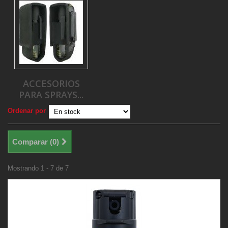
ACCESORIOS
PARA SPRAYS...
Ordenar por
Comparar (
0
)
Mostrando 1 - 7 de 7