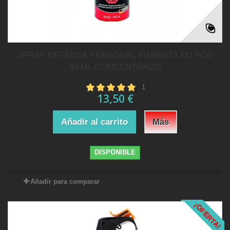
SPRAY DEFENSA PERSONAL PIMIENTA KO FOG
40 ML CONCENTRADO
1
13,50 €
Añadir al carrito
Más
DISPONIBLE
Añadir para comparar
¡OFERTA!