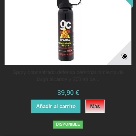
Spray concentrado defensa personal pimienta de
largo alcance y 200 ml de...
39,90 €
Añadir al carrito
Más
DISPONIBLE