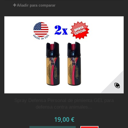
Añadir para comparar
Spray Defensa Personal de pimienta GEL para
defensa contra animales...
19,00 €