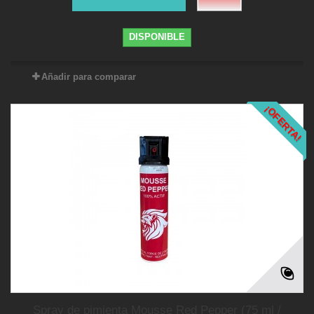
DISPONIBLE
Añadir para comparar
¡OFERTA!
Spray de pimienta Mousse Red Pepper (75 ml /