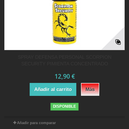
SPRAY DEFENSA PERSONAL SCORPION
SECURITY PIMIENTA CONCENTRADO
12,90 €
Añadir al carrito
Más
DISPONIBLE
Añadir para comparar