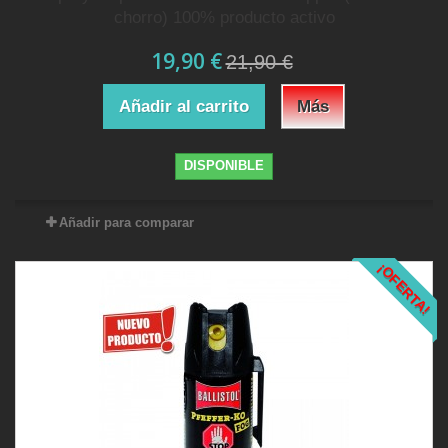
chorro) 100% producto activo
19,90 €
21,90 €
Añadir al carrito
Más
DISPONIBLE
Añadir para comparar
¡OFERTA!