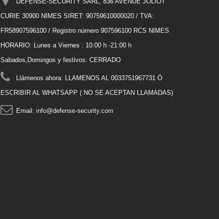
DEFENSE-SECURITY SARL, 836 AVENUE JOLIOT
CURIE 30900 NIMES SIRET: 90759610000020 / TVA:
FR58907596100 / Registro número 907596100 RCS NIMES
HORARIO: Lunes a Viernes : 10:00 h -21:00 h
Sabados,Domingos y festivos: CERRADO
Llámenos ahora:
LLAMENOS AL 0033751967731 Ó
ESCRIBIR AL WHATSAPP ( NO SE ACEPTAN LLAMADAS)
Email:
info@defense-security.com