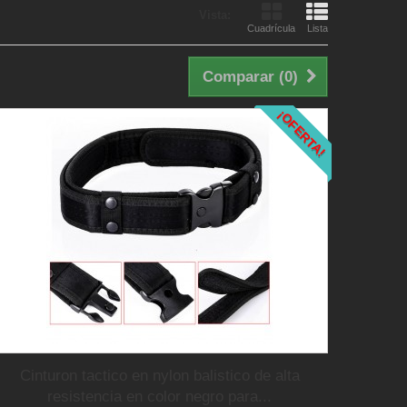
Vista:
Cuadrícula
Lista
Comparar (
0
)
¡OFERTA!
Cinturon tactico en nylon balistico de alta
resistencia en color negro para...