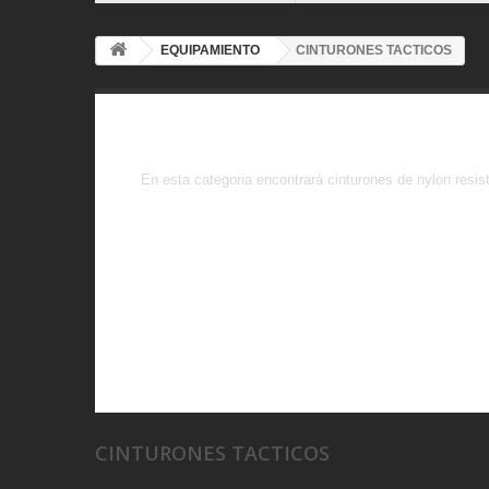
EQUIPAMIENTO
CINTURONES TACTICOS
CINTURONES T
En esta categoria encontrará cinturones de nylon resist
CINTURONES TACTICOS