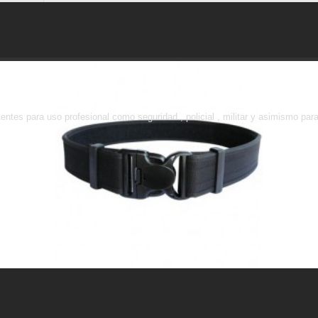
ACTICOS
entes para uso profesional como seguridad , policial , militar y asimismo para