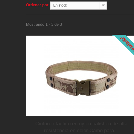
Ordenar por
En stock
Mostrando 1 - 3 de 3
¡OFERT
Cinturon tactico en nylon balistico de alta
resistencia en color Camo para...