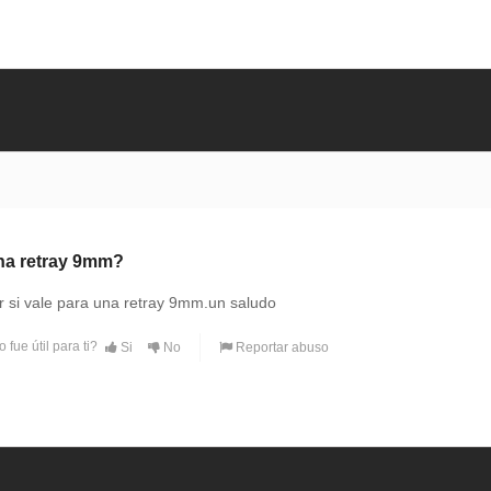
na retray 9mm?
r si vale para una retray 9mm.un saludo
fue útil para ti?
Si
No
Reportar abuso