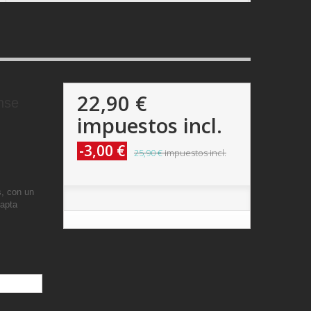
22,90 €
nse
impuestos incl.
-3,00 €
25,90 €
impuestos incl.
, con un
 apta