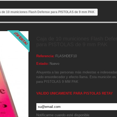
a de 10 municiones Flash Defense para PISTOLAS de 9 mm PAK
¡OFERTA!
Caja de 10 municiones Flash Defe
para PISTOLAS de 9 mm PAK
Referencia:
FLASHDEF10
Estado:
Nuevo
Ahuyenta a las personas más molestas e indeseadas
ruido ensordecedor y efecto llama.
Esta munición es
para PISTOLAS 9 MM PAK
VALIDO UNICAMENTE PARA PISTOLAS RETAY
Notificarme cuando esté disponible