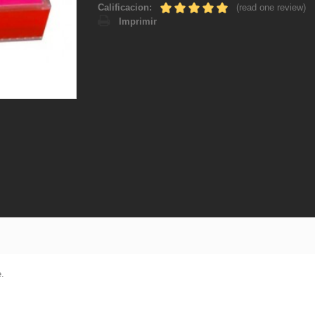
Calificacion:
(read one review)
Imprimir
e.