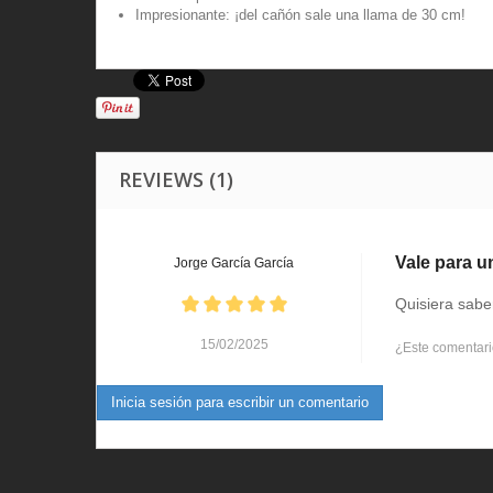
Impresionante: ¡del cañón sale una llama de 30 cm!
REVIEWS (1)
Vale para u
Jorge García García
Quisiera sabe
15/02/2025
¿Este comentario 
Inicia sesión para escribir un comentario