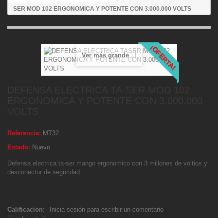
SER MOD 102 ERGONOMICA Y POTENTE CON 3.000.000 VOLTS
¡OFERTA!
Ver más grande
DEFENSA ELECTRICA TA-SER MOD 102
ERGONOMICA Y POTENTE CON 3.000.000
VOLTS
Referencia:
MT32
Estado:
Nuevo
Defensa electrica ta-ser mango ergonomico con 3 millones de voltios y
desconector de seguridad.
Calificacion:
Inicia sesión para escribir un comentario