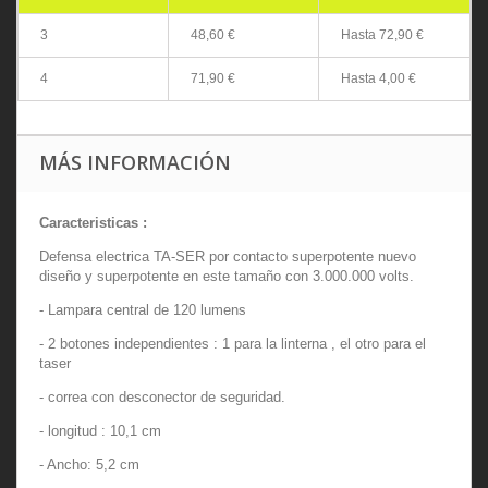
3
48,60 €
Hasta
72,90 €
4
71,90 €
Hasta
4,00 €
MÁS INFORMACIÓN
Caracteristicas :
Defensa electrica TA-SER por contacto superpotente nuevo
diseño y superpotente en este tamaño con 3.000.000 volts.
- Lampara central de 120 lumens
- 2 botones independientes : 1 para la linterna , el otro para el
taser
- correa con desconector de seguridad.
- longitud : 10,1 cm
- Ancho: 5,2 cm