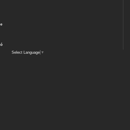
de
 ó
Select Language
▼