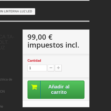
ON LINTERNA LUZ LED
99,00 €
CA TA-
OLT.
impuestos incl.
UZ
Cantidad
ctrica de
Añadir al
carrito
TON
rio