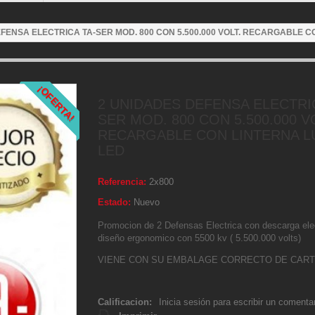
FENSA ELECTRICA TA-SER MOD. 800 CON 5.500.000 VOLT. RECARGABLE C
¡OFERTA!
2 UNIDADES DEFENSA ELECTRI
SER MOD. 800 CON 5.500.000 V
RECARGABLE CON LINTERNA L
LED
Referencia:
2x800
Estado:
Nuevo
Promocion de 2 Defensas Electrica con descarga ele
diseño ergonomico con 5500 kv ( 5.500.000 volts)
VIENE CON SU EMBALAGE CORRECTO DE CAR
Calificacion:
Inicia sesión para escribir un comenta