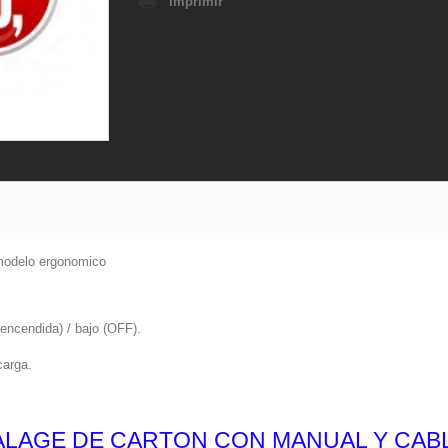
Imprimir
 modelo ergonomico
a encendida) / bajo (OFF).
carga.
ALAGE DE CARTON CON MANUAL Y CA