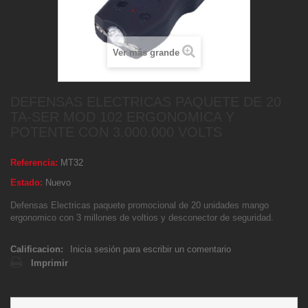
Ver más grande
DEFENSAS ELECTRICAS PAQUETE DE 20
TA-SER MOD 102 ERGONOMICA Y
POTENTE CON 3.000.000 VOLTS
Referencia:
MT32
Estado:
Nuevo
Defensas Electricas paquete promocional de 20 unidades mango
ergonomico con 3 millones de voltios y desconector de seguridad.
Calificacion:
Inicia sesión para escribir un comentario
Imprimir