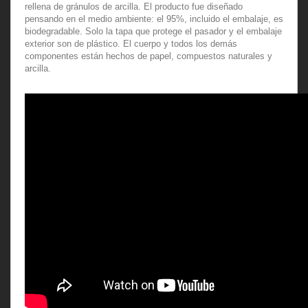
rellena de gránulos de arcilla. El producto fue diseñado
pensando en el medio ambiente: el 95%, incluido el embalaje, es
biodegradable. Solo la tapa que protege el pasador y el embalaje
exterior son de plástico. El cuerpo y todos los demás
componentes están hechos de papel, compuestos naturales y
arcilla.