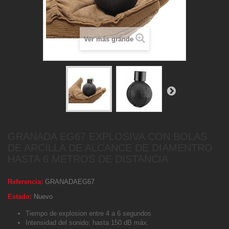
Ver más grande
GRANADA EG67 EXPLOSIVA CON BOLAS
DE ARCILLA DE ALCANCE DE DIAMENTRO
HASTA 6 METROS DE DISTANCIA
Referencia:
GRANADAEG67
Estado:
Nuevo
Tiempo de explosion entre 4 a 6 segundos
Intensidad del sonido: hasta 150 dB máx.