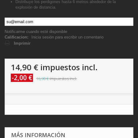
Distribuye los perdigones hasta 6 metros alrededor de la
explosión de distancia.
Notificarme cuando esté disponible
Calificacion:
Inicia sesión para escribir un comentario
Imprimir
14,90 €
impuestos incl.
-2,00 €
16,90 €
impuestos incl.
MÁS INFORMACIÓN