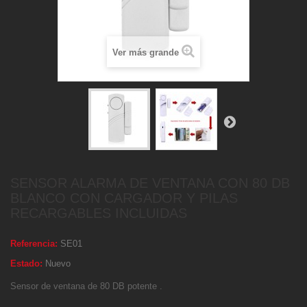
Ver más grande
SENSOR ALARMA DE VENTANA CON 80 DB
BLANCO CON CARGADOR Y PILAS
RECARGABLES INCLUIDAS
Referencia:
SE01
Estado:
Nuevo
Sensor de ventana de 80 DB potente .